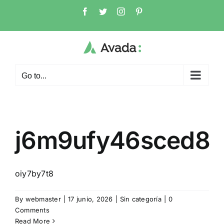
Skip
Facebook
Twitter
Instagram
Pinterest
to
content
Go to...
j6m9ufy46sced8
oiy7by7t8
By
webmaster
|
17 junio, 2026
|
Sin categoría
|
0
Comments
Read More