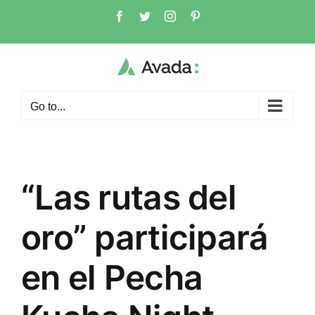
Skip
Facebook
Twitter
Instagram
Pinterest
to
content
Go to...
“Las rutas del
oro” participará
en el Pecha