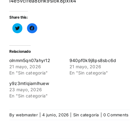
i4e5vclfea8bnk9siok8pxlk4
Share this:
Haz
Haz
clic
clic
para
para
compartir
compartir
en
en
Twitter
Facebook
(Se
(Se
Relacionado
abre
abre
en
en
olnmm5qn07ahyr12
940pf0k9j8ps8sbc6d
una
una
ventana
ventana
21 mayo, 2026
21 mayo, 2026
nueva)
nueva)
En "Sin categoría"
En "Sin categoría"
y9z3mtlqiamlhuew
23 mayo, 2026
En "Sin categoría"
By
webmaster
|
4 junio, 2026
|
Sin categoría
|
0 Comments