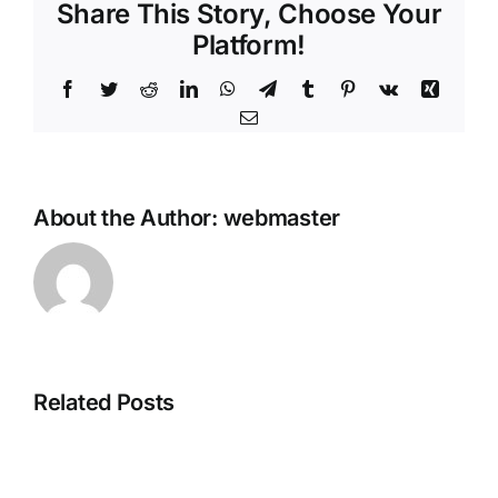
Share This Story, Choose Your
Platform!
Facebook
Twitter
Reddit
LinkedIn
WhatsApp
Telegram
Tumblr
Pinterest
Vk
Xing
Email
About the Author:
webmaster
How
to
Autostart
Gemma-
3-
Related Posts
1B-
it-
GLM-