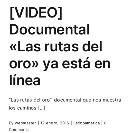
[VIDEO]
Documental
«Las rutas del
oro» ya está en
línea
“Las rutas del oro”, documental que nos muestra
los caminos [...]
By
webmaster
|
12 enero, 2016
|
Latinoamérica
|
0
Comments