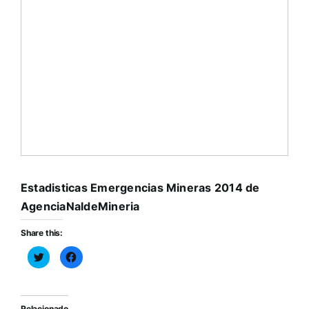
Estadisticas Emergencias Mineras 2014
de
AgenciaNaldeMineria
Share this:
Haz
Haz
clic
clic
para
para
compartir
compartir
en
en
Twitter
Facebook
(Se
(Se
Relacionado