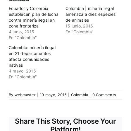
abre
abre
en
en
Ecuador y Colombia
Colombia | minería ilegal
una
una
ventana
ventana
establecen plan de lucha
amenaza a diez especies
nueva)
nueva)
contra minería ilegal en
de animales
zona fronteriza
15 junio, 2015
4 junio, 2015
En "Colombia"
En "Colombia"
Colombia: minería ilegal
en 21 departamentos
afecta comunidades
nativas
4 mayo, 2015
En "Colombia"
By
webmaster
|
19 mayo, 2015
|
Colombia
|
0 Comments
Share This Story, Choose Your
Platform!