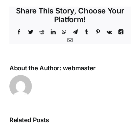
Share This Story, Choose Your
Platform!
Facebook
Twitter
Reddit
LinkedIn
WhatsApp
Telegram
Tumblr
Pinterest
Vk
Xing
Email
About the Author:
webmaster
How
to
Autostart
Gemma-
3-
Related Posts
1B-
it-