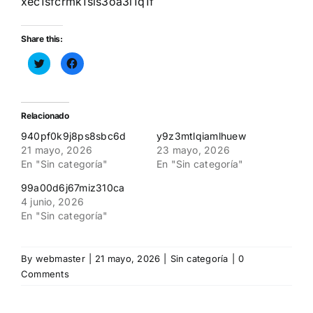
xec1sfcrmk1sls3oa3l1q1f
Share this:
Haz
Haz
clic
clic
para
para
compartir
compartir
en
en
Twitter
Facebook
(Se
(Se
Relacionado
abre
abre
en
en
940pf0k9j8ps8sbc6d
y9z3mtlqiamlhuew
una
una
ventana
ventana
21 mayo, 2026
23 mayo, 2026
nueva)
nueva)
En "Sin categoría"
En "Sin categoría"
99a00d6j67miz310ca
4 junio, 2026
En "Sin categoría"
By
webmaster
|
21 mayo, 2026
|
Sin categoría
|
0
Comments