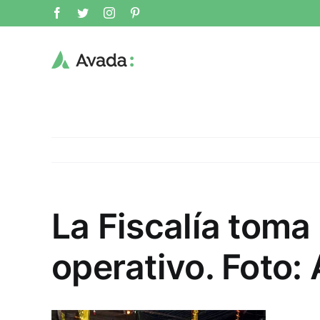
Skip
Facebook
Twitter
Instagram
Pinterest
to
content
La Fiscalía toma
operativo. Foto: