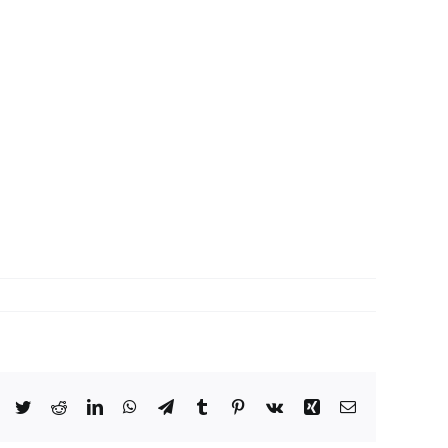
Facebook
Twitter
Reddit
LinkedIn
WhatsApp
Telegram
Tumblr
Pinterest
Vk
Xing
Email