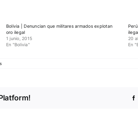
Bolivia | Denuncian que militares armados explotan
Perú
oro ilegal
ilega
1 junio, 2015
20 a
En "Bolivia"
En "
s
Platform!