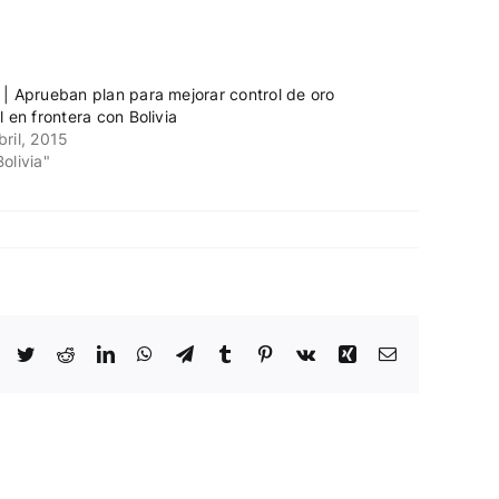
 | Aprueban plan para mejorar control de oro
l en frontera con Bolivia
bril, 2015
Bolivia"
Facebook
Twitter
Reddit
LinkedIn
WhatsApp
Telegram
Tumblr
Pinterest
Vk
Xing
Email