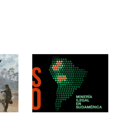
a “Las
l oro”
ista de
mios
es de
ismo