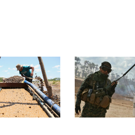
[Perú] Gobierno
Nominan 
instalará base
rutas de
militar en “La
como final
Pampa” para
los Pre
detener minería
Nacional
ilegal
Period