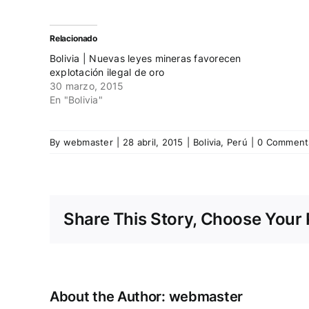
para
para
compartir
compartir
en
en
Twitter
Facebook
(Se
(Se
Relacionado
abre
abre
en
en
Bolivia | Nuevas leyes mineras favorecen
una
una
ventana
ventana
explotación ilegal de oro
nueva)
nueva)
30 marzo, 2015
En "Bolivia"
By
webmaster
|
28 abril, 2015
|
Bolivia
,
Perú
|
0 Comment
Share This Story, Choose Your 
About the Author:
webmaster